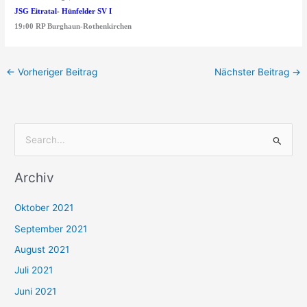
JSG Eitratal- Hünfelder SV I
19:00 RP Burghaun-Rothenkirchen
←
Vorheriger Beitrag
Nächster Beitrag
→
S
u
Archiv
c
h
Oktober 2021
e
September 2021
n
August 2021
n
Juli 2021
a
c
Juni 2021