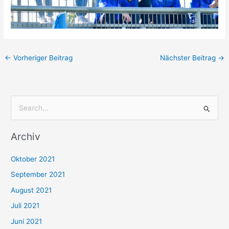
←
Vorheriger Beitrag
Nächster Beitrag
→
S
u
Archiv
c
h
Oktober 2021
e
September 2021
n
August 2021
n
Juli 2021
a
c
Juni 2021