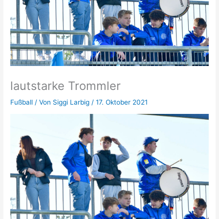
lautstarke Trommler
Fußball
/ Von
Siggi Larbig
/
17. Oktober 2021