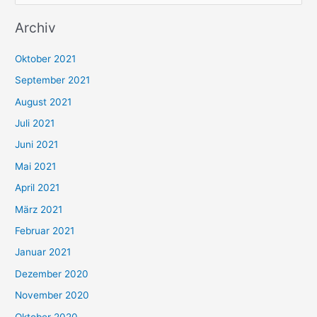
u
Archiv
c
h
Oktober 2021
e
September 2021
n
August 2021
n
Juli 2021
a
c
Juni 2021
h
Mai 2021
:
April 2021
März 2021
Februar 2021
Januar 2021
Dezember 2020
November 2020
Oktober 2020