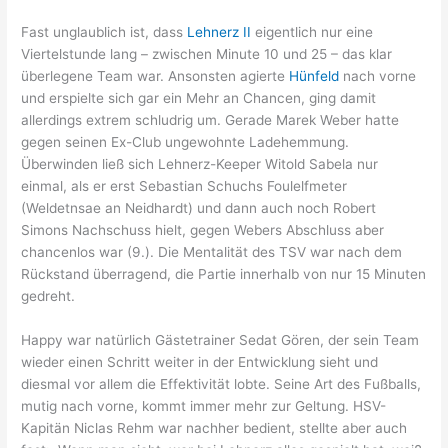
Fast unglaublich ist, dass
Lehnerz II
eigentlich nur eine
Viertelstunde lang – zwischen Minute 10 und 25 – das klar
überlegene Team war. Ansonsten agierte
Hünfeld
nach vorne
und erspielte sich gar ein Mehr an Chancen, ging damit
allerdings extrem schludrig um. Gerade Marek Weber hatte
gegen seinen Ex-Club ungewohnte Ladehemmung.
Überwinden ließ sich Lehnerz-Keeper Witold Sabela nur
einmal, als er erst Sebastian Schuchs Foulelfmeter
(Weldetnsae an Neidhardt) und dann auch noch Robert
Simons Nachschuss hielt, gegen Webers Abschluss aber
chancenlos war (9.). Die Mentalität des TSV war nach dem
Rückstand überragend, die Partie innerhalb von nur 15 Minuten
gedreht.
Happy war natürlich Gästetrainer Sedat Gören, der sein Team
wieder einen Schritt weiter in der Entwicklung sieht und
diesmal vor allem die Effektivität lobte. Seine Art des Fußballs,
mutig nach vorne, kommt immer mehr zur Geltung. HSV-
Kapitän Niclas Rehm war nachher bedient, stellte aber auch