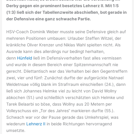
Derby gegen ein prominent besetztes Lehnerz II. Mit 1:5
(1:3) ließ sich der Tabellenzweite abschießen, bot gerade in
der Defensive eine ganz schwache Partie.
HSV-Coach Dominik Weber musste seine Defensive gleich auf
mehreren Positionen umbauen: Urlauber Steffen Witzel, der
kränkliche Oliver Krenzer und Niklas Wahl spielten nicht. Als
Ausrede kann dies allerdings nur bedingt herhalten,
denn
Hünfeld
ließ im Defensivverhalten fast alles vermissen
und wurde in diesem Bereich einer Spitzenmannschaft nie
gerecht. Dilettantisch war das Verhalten bei den Gegentreffern
zwei, vier und fünf: Zunächst durfte der aufgerückte Natnael
Weldetnsae völlig blank im Strafrraum einschießen (24.), dann
ließ sich Johannes Helmke viel zu leicht von David Wollny
abkochen (51.) und schließlich verschätzten sich Helmke und
Tarek Belaarbi so böse, dass Wollny aus 20 Metern per
Volleyschuss ein „Tor des Jahres“ markieren durfte (55.).
Schwach war vor der Pause gerade das Umkehrspiel, was
wiederum
Lehnerz II
in beide Richtungen hervorragend
umsetzte.