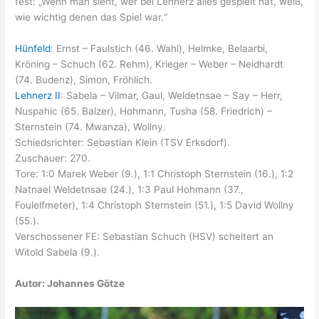
fest: „Wenn man sieht, wer bei Lehnerz alles gespielt hat, weiß,
wie wichtig denen das Spiel war.“
Hünfeld
: Ernst – Faulstich (46. Wahl), Helmke, Belaarbi,
Kröning – Schuch (62. Rehm), Krieger – Weber – Neidhardt
(74. Budenz), Simon, Fröhlich.
Lehnerz II
: Sabela – Vilmar, Gaul, Weldetnsae – Say – Herr,
Nuspahic (65. Balzer), Hohmann, Tusha (58. Friedrich) –
Sternstein (74. Mwanza), Wollny.
Schiedsrichter: Sebastian Klein (TSV Erksdorf).
Zuschauer: 270.
Tore: 1:0 Marek Weber (9.), 1:1 Christoph Sternstein (16.), 1:2
Natnael Weldetnsae (24.), 1:3 Paul Hohmann (37.,
Foulelfmeter), 1:4 Christoph Sternstein (51.), 1:5 David Wollny
(55.).
Verschossener FE: Sebastian Schuch (HSV) scheitert an
Witold Sabela (9.).
Autor: Johannes Götze