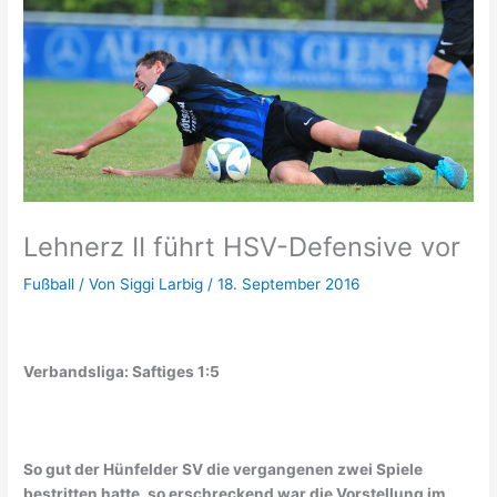
Lehnerz II führt HSV-Defensive vor
Fußball
/ Von
Siggi Larbig
/
18. September 2016
Verbandsliga: Saftiges 1:5
So gut der Hünfelder SV die vergangenen zwei Spiele
bestritten hatte, so erschreckend war die Vorstellung im