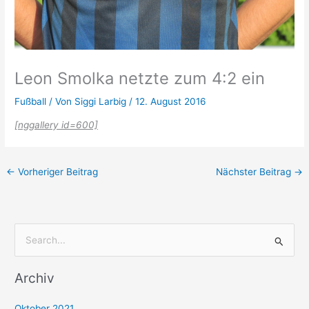
Leon Smolka netzte zum 4:2 ein
Fußball
/ Von
Siggi Larbig
/
12. August 2016
[nggallery id=600]
←
Vorheriger Beitrag
Nächster Beitrag
→
S
u
Archiv
c
h
Oktober 2021