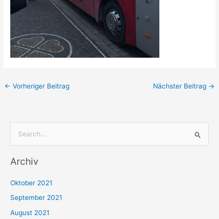
←
Vorheriger Beitrag
Nächster Beitrag
→
S
u
Archiv
c
h
Oktober 2021
e
September 2021
n
August 2021
n