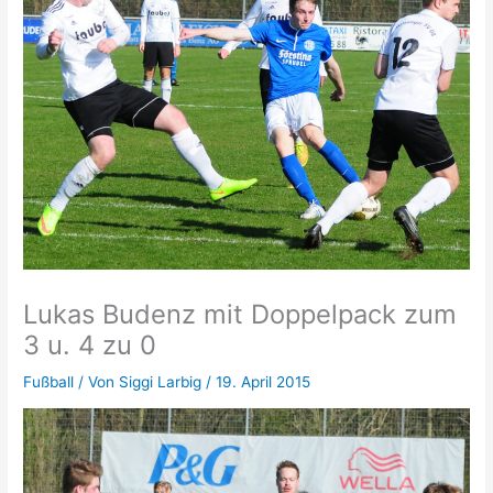
Lukas Budenz mit Doppelpack zum
3 u. 4 zu 0
Fußball
/ Von
Siggi Larbig
/
19. April 2015