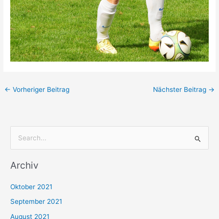
←
Vorheriger Beitrag
Nächster Beitrag
→
S
u
Archiv
c
h
Oktober 2021
e
September 2021
n
August 2021