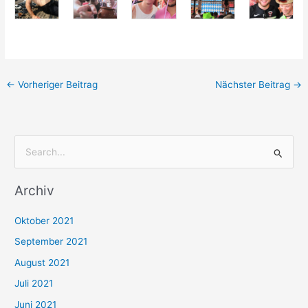
←
Vorheriger Beitrag
Nächster Beitrag
→
S
u
Archiv
c
h
Oktober 2021
e
September 2021
n
August 2021
n
Juli 2021
a
c
Juni 2021