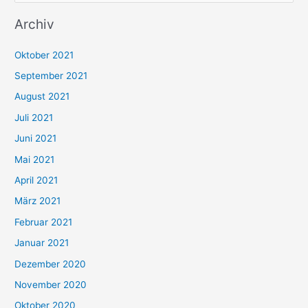
u
Archiv
c
h
Oktober 2021
e
September 2021
n
August 2021
n
Juli 2021
a
c
Juni 2021
h
Mai 2021
:
April 2021
März 2021
Februar 2021
Januar 2021
Dezember 2020
November 2020
Oktober 2020