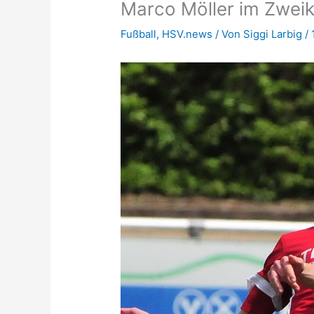
Marco Möller im Zwei
Fußball
,
HSV.news
/ Von
Siggi Larbig
/