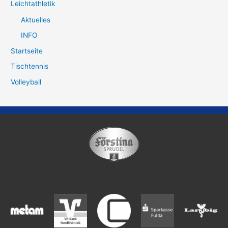
Leichtathletik
Aktuelles
INFO
Startseite
Tischtennis
Volleyball