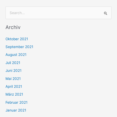
S
u
Archiv
c
h
Oktober 2021
e
September 2021
n
August 2021
n
Juli 2021
a
c
Juni 2021
h
Mai 2021
:
April 2021
März 2021
Februar 2021
Januar 2021