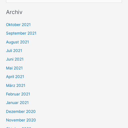
u
Archiv
c
h
Oktober 2021
e
September 2021
n
August 2021
n
Juli 2021
a
c
Juni 2021
h
Mai 2021
:
April 2021
März 2021
Februar 2021
Januar 2021
Dezember 2020
November 2020