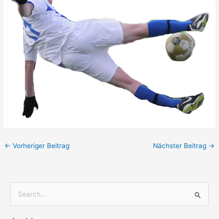
←
Vorheriger Beitrag
Nächster Beitrag
→
S
u