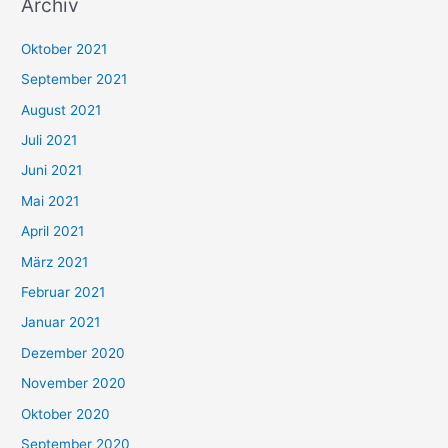
Archiv
c
h
Oktober 2021
e
September 2021
n
August 2021
n
Juli 2021
a
c
Juni 2021
h
Mai 2021
:
April 2021
März 2021
Februar 2021
Januar 2021
Dezember 2020
November 2020
Oktober 2020
September 2020