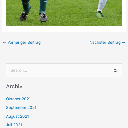
←
Vorheriger Beitrag
Nächster Beitrag
→
S
u
Archiv
c
h
Oktober 2021
e
September 2021
n
August 2021
n
Juli 2021
a