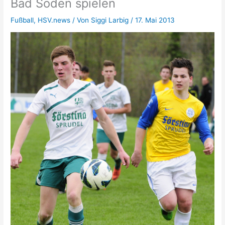
Bad Soden spielen
Fußball
,
HSV.news
/ Von
Siggi Larbig
/
17. Mai 2013