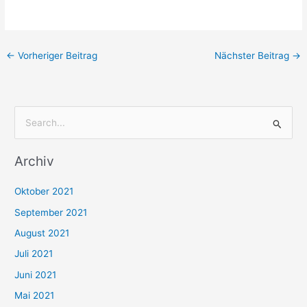
←
Vorheriger Beitrag
Nächster Beitrag
→
S
u
Archiv
c
h
Oktober 2021
e
September 2021
n
August 2021
n
Juli 2021
a
c
Juni 2021
h
Mai 2021