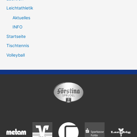
Leichtathletik
Aktuelles
INFO
Startseite
Tischtennis
Volleyball