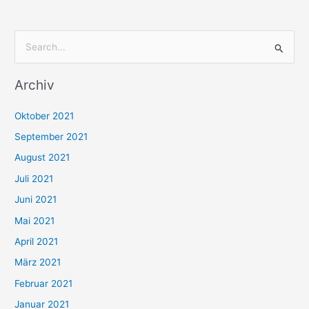
S
u
Archiv
c
h
Oktober 2021
e
September 2021
n
August 2021
n
Juli 2021
a
c
Juni 2021
h
Mai 2021
:
April 2021
März 2021
Februar 2021
Januar 2021