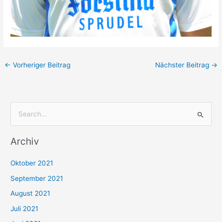
←
Vorheriger Beitrag
Nächster Beitrag
→
S
u
Archiv
c
h
Oktober 2021
e
September 2021
n
August 2021
n
Juli 2021
a