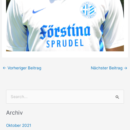
←
Vorheriger Beitrag
Nächster Beitrag
→
S
u
Archiv
c
h
Oktober 2021
e