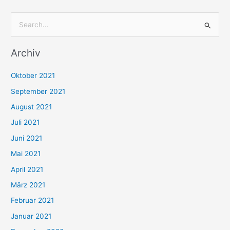
S
u
Archiv
c
h
Oktober 2021
e
September 2021
n
August 2021
n
Juli 2021
a
c
Juni 2021
h
Mai 2021
:
April 2021
März 2021
Februar 2021
Januar 2021