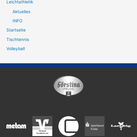
Leichtathletik
Aktuelles
INFO
Startseite
Tischtennis
Volleyball