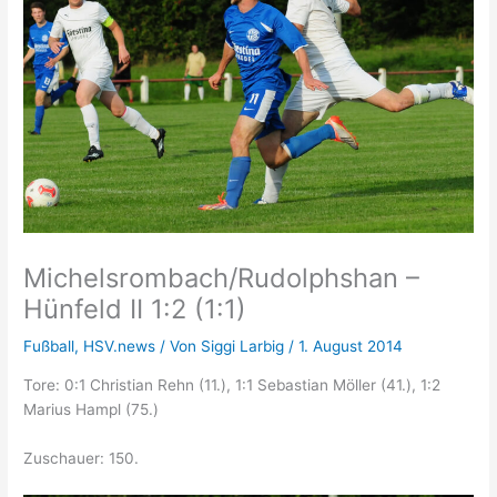
Michelsrombach/Rudolphshan –
Hünfeld II 1:2 (1:1)
Fußball
,
HSV.news
/ Von
Siggi Larbig
/
1. August 2014
Tore: 0:1 Christian Rehn (11.), 1:1 Sebastian Möller (41.), 1:2
Marius Hampl (75.)
Zuschauer: 150.