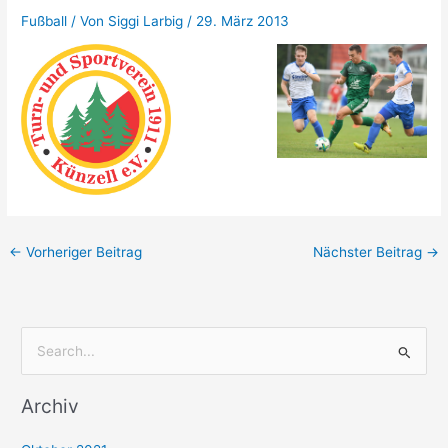
Fußball
/ Von
Siggi Larbig
/
29. März 2013
←
Vorheriger Beitrag
Nächster Beitrag
→
S
u
Archiv
c
h