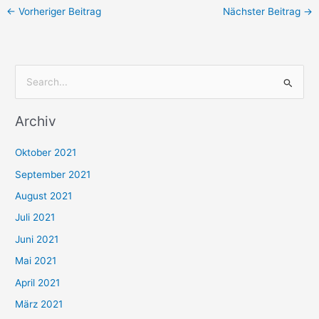
←
Vorheriger Beitrag
Nächster Beitrag
→
S
u
Archiv
c
h
Oktober 2021
e
September 2021
n
August 2021
n
Juli 2021
a
c
Juni 2021
h
Mai 2021
:
April 2021
März 2021