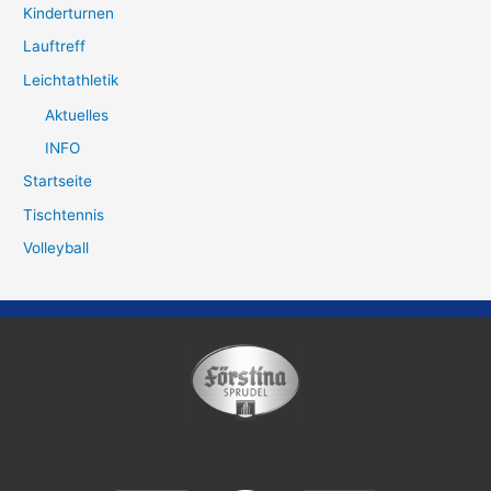
Kinderturnen
Lauftreff
Leichtathletik
Aktuelles
INFO
Startseite
Tischtennis
Volleyball