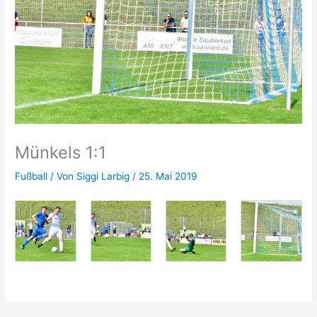
Münkels 1:1
Fußball
/ Von
Siggi Larbig
/
25. Mai 2019