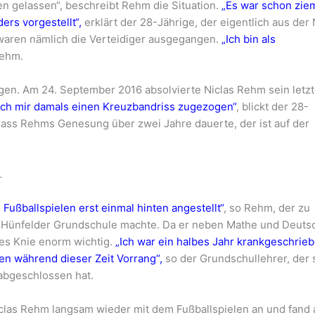
en gelassen“, beschreibt Rehm die Situation.
„Es war schon zie
ers vorgestellt“,
erklärt der 28-Jährige, der eigentlich aus der 
aren nämlich die Verteidiger ausgegangen.
„Ich bin als
ehm.
agen. Am 24. September 2016 absolvierte Niclas Rehm sein letz
ich mir damals einen Kreuzbandriss zugezogen“
, blickt der 28-
 dass Rehms Genesung über zwei Jahre dauerte, der ist auf der
…
Fußballspielen erst einmal hinten angestellt“
, so Rehm, der zu
er Hünfelder Grundschule machte. Da er neben Mathe und Deuts
des Knie enorm wichtig.
„Ich war ein halbes Jahr krankgeschrieb
n während dieser Zeit Vorrang“,
so der Grundschullehrer, der 
 abgeschlossen hat.
clas Rehm langsam wieder mit dem Fußballspielen an und fand 