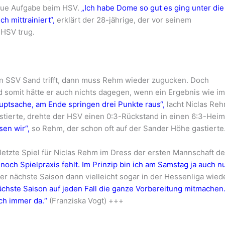
eue Aufgabe beim HSV.
„Ich habe Dome so gut es ging unter die
 mittrainiert“,
erklärt der 28-jährige, der vor seinem
 HSV trug.
n SSV Sand trifft, dann muss Rehm wieder zugucken. Doch
und somit hätte er auch nichts dagegen, wenn ein Ergebnis wie i
uptsache, am Ende springen drei Punkte raus“,
lacht Niclas Reh
stierte, drehte der HSV einen 0:3-Rückstand in einen 6:3-Heim
en wir“,
so Rehm, der schon oft auf der Sander Höhe gastierte
s letzte Spiel für Niclas Rehm im Dress der ersten Mannschaft d
 noch Spielpraxis fehlt. Im Prinzip bin ich am Samstag ja auch n
der nächste Saison dann vielleicht sogar in der Hessenliga wied
 nächste Saison auf jeden Fall die ganze Vorbereitung mitmachen
ch immer da.“
(Franziska Vogt) +++