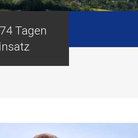
74 Tagen
insatz