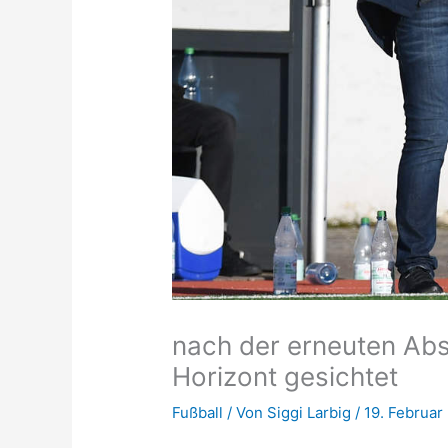
nach der erneuten Abs
Horizont gesichtet
Fußball
/ Von
Siggi Larbig
/
19. Februar