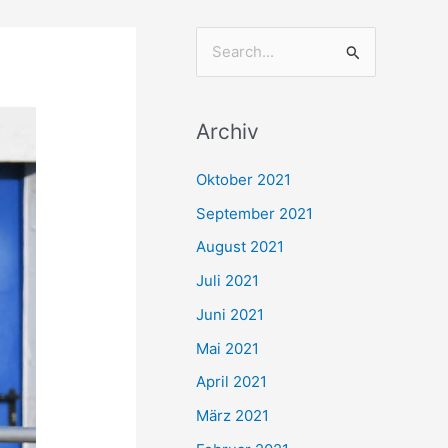
S
u
c
Archiv
h
e
Oktober 2021
n
September 2021
n
August 2021
a
Juli 2021
c
Juni 2021
h
Mai 2021
:
April 2021
März 2021