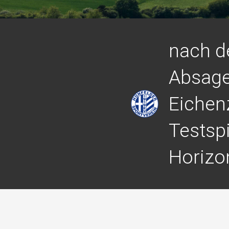
nach d
Absag
Eichen
Testsp
Horizo