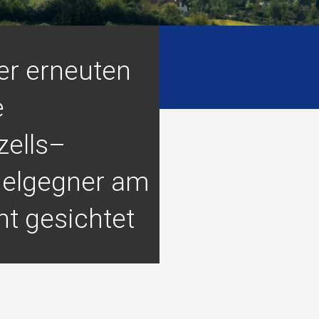
er erneuten
e
zells–
ielgegner am
nt gesichtet