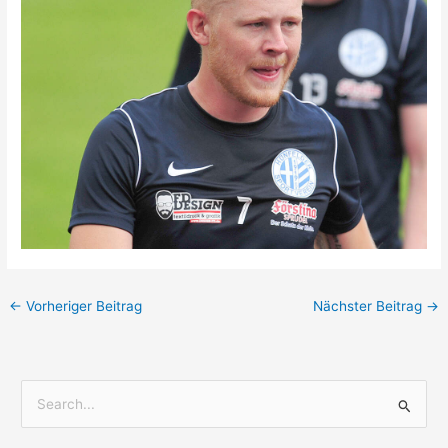
←
Vorheriger Beitrag
Nächster Beitrag
→
S
u