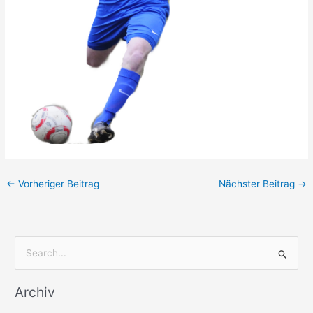
←
Vorheriger Beitrag
Nächster Beitrag
→
S
u
Archiv
c
h