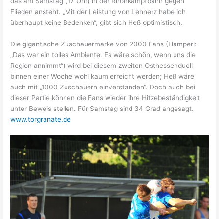
das am Samstag (17 Uhr) in der Rhönkampfbahn gegen
Flieden ansteht. „Mit der Leistung von Lehnerz habe ich
überhaupt keine Bedenken“, gibt sich Heß optimistisch.
Die gigantische Zuschauermarke von 2000 Fans (Hamperl:
„Das war ein tolles Ambiente. Es wäre schön, wenn uns die
Region annimmt“) wird bei diesem zweiten Osthessenduell
binnen einer Woche wohl kaum erreicht werden; Heß wäre
auch mit „1000 Zuschauern einverstanden“. Doch auch bei
dieser Partie können die Fans wieder ihre Hitzebeständigkeit
unter Beweis stellen. Für Samstag sind 34 Grad angesagt.
www.torgranate.de