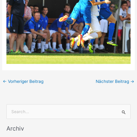
←
Vorheriger Beitrag
Nächster Beitrag
→
S
u
Archiv
c