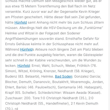
Schluss machte Demuth sein Missgeschick wieder gut, als er
aus etwa 15 Metern Torentfernung den Ball flach im Netz
versenkte. Kurz zuvor war auf der Gegenseite Kevin Krieger
am Pfosten gescheitert. Hätte dieser Ball sein Ziel gefunden,
hätte
Hünfeld
samt Anhang nicht mehr bis zum Schluss zittern
müssen. Allerdings hielt die HSV-Deckung um die „Funktürme“
Helmke und Witzel in der Folgezeit den Sodener
Angriffsbemühungen souverän stand. Ernsthafte Gefahr für
Ernsts Gehäuse keimte in der Schlussphase nicht mehr auf.
Während
Hünfeld
s Akteure noch längere Zeit am Platz blieben
und die drei Punkte ausgiebig feierten, waren die Gästespieler
sehr schnell in der Kabine verschwunden, um die Wunden zu
lecken.
Hünfeld
: Ernst; Wahl, Schuch, Weber, Fröhlich (76.
Simon), Witzel, Kröning, Krenzer, Neidhardt (58. Krieger),
Budenz (83. Belaarbi), Helmke.
Bad Soden
: Gonzalez Garcia;
Blocher, Demuth, Dananovic, Boutakhrit, Moaremoglu, Jordan,
Ehlert, Barisic (46. Paulowitsch), Santamaria (46. Habaqzah),
Krapf (65. Scheller). Schiedsrichter: Wissam Awada (Kassel).
Zuschauer: 200. Tore:1:0 Christoph Neidhardt (35.), 2:0
Christoph Neidhardt (55., Handelfmeter), 2:1 Kevin Demuth
(70.). rd