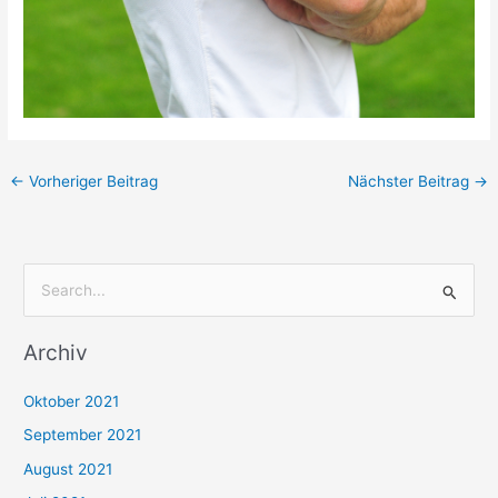
←
Vorheriger Beitrag
Nächster Beitrag
→
S
u
Archiv
c
h
Oktober 2021
e
September 2021
n
August 2021
n