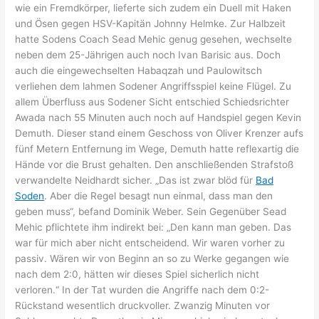
wie ein Fremdkörper, lieferte sich zudem ein Duell mit Haken
und Ösen gegen HSV-Kapitän Johnny Helmke. Zur Halbzeit
hatte Sodens Coach Sead Mehic genug gesehen, wechselte
neben dem 25-Jährigen auch noch Ivan Barisic aus. Doch
auch die eingewechselten Habaqzah und Paulowitsch
verliehen dem lahmen Sodener Angriffsspiel keine Flügel. Zu
allem Überfluss aus Sodener Sicht entschied Schiedsrichter
Awada nach 55 Minuten auch noch auf Handspiel gegen Kevin
Demuth. Dieser stand einem Geschoss von Oliver Krenzer aufs
fünf Metern Entfernung im Wege, Demuth hatte reflexartig die
Hände vor die Brust gehalten. Den anschließenden Strafstoß
verwandelte Neidhardt sicher. „Das ist zwar blöd für
Bad
Soden
. Aber die Regel besagt nun einmal, dass man den
geben muss“, befand Dominik Weber. Sein Gegenüber Sead
Mehic pflichtete ihm indirekt bei: „Den kann man geben. Das
war für mich aber nicht entscheidend. Wir waren vorher zu
passiv. Wären wir von Beginn an so zu Werke gegangen wie
nach dem 2:0, hätten wir dieses Spiel sicherlich nicht
verloren.“ In der Tat wurden die Angriffe nach dem 0:2-
Rückstand wesentlich druckvoller. Zwanzig Minuten vor