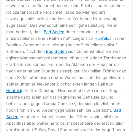
sowohl auf eine Besprechung vor dem Spiel als auch auf eine
Halbzeitansprache verzichtet, habe die Mannschaft
sozusagen sich selbst überlassen. Wir haben hinten wenig
zugelassen. Das war schon eine sehr gute Leistung, wenn
man bedenkt, dass
Bad Soden
doch sehr viele gute
Einzelspieler in seinen Reihen hat“, zeigte sich
Hünfeld
s Trainer
Dominik Weber mit der Leistung seiner Schützlinge vollauf
zufrieden. Nachdem
Bad Soden
sich zunächst als die etwas
agilere Mannschaft präsentierte, ohne sich jedoch Torchancen
erarbeiten zu können, wurden die Aktionen der Hausherren
nach einer halben Stunde zielstrebiger. Maximilian Fröhlich gab
nach 28 Minuten einen ersten Warnschuss ab. Einige Minuten
später unterlief Alexander Blocher einen langen Ball aus
Hünfeld
s Hälfte. Christoph Neidhardt stibitzte sich die Kugel,
strebte ganz allein auf das gegnerische Gehäuse zu und
behielt auch gegen Garcia Gonzalez, der sich plötzlich auch
noch Fröhlich und Weber gegenüber sah, die Übersicht.
Bad
Soden
verstärkte danach etwas das Offensivspiel, blieb im
Abschluss aber weiter harmlos. Insbesondere der erst kürzlich
verpflichtete US-Boy David Santamaria wirkte im Angriff noch