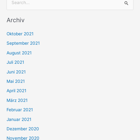
S
u
Archiv
c
h
Oktober 2021
e
September 2021
n
August 2021
n
Juli 2021
a
c
Juni 2021
h
Mai 2021
:
April 2021
März 2021
Februar 2021
Januar 2021
Dezember 2020
November 2020