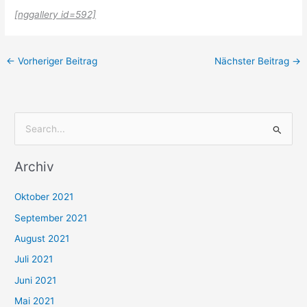
[nggallery id=592]
←
Vorheriger Beitrag
Nächster Beitrag
→
S
u
Archiv
c
h
Oktober 2021
e
September 2021
n
August 2021
n
Juli 2021
a
c
Juni 2021
h
Mai 2021