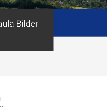
ula Bilder
I