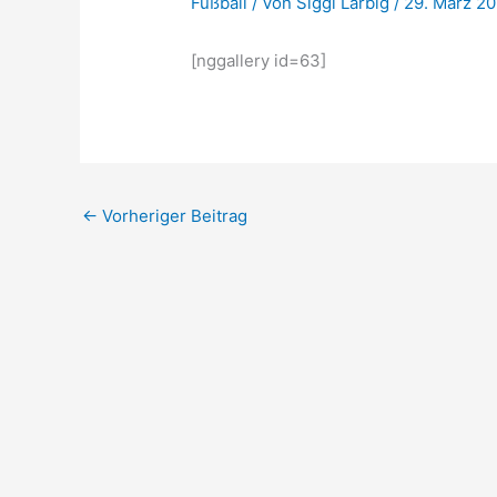
Fußball
/ Von
Siggi Larbig
/
29. März 2
[nggallery id=63]
←
Vorheriger Beitrag