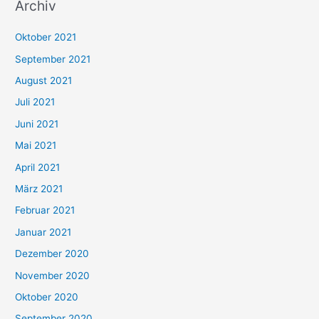
Archiv
c
h
Oktober 2021
e
September 2021
n
August 2021
n
Juli 2021
a
c
Juni 2021
h
Mai 2021
:
April 2021
März 2021
Februar 2021
Januar 2021
Dezember 2020
November 2020
Oktober 2020
September 2020