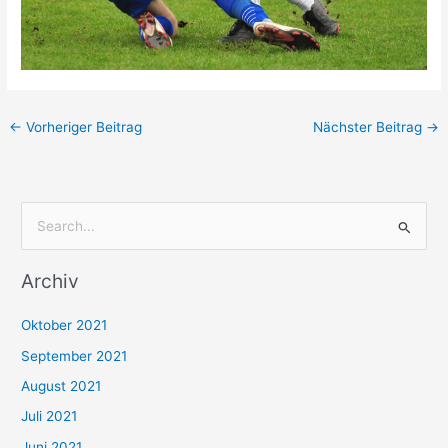
←
Vorheriger Beitrag
Nächster Beitrag
→
S
u
Archiv
c
h
Oktober 2021
e
September 2021
n
August 2021
n
Juli 2021
a
c
Juni 2021