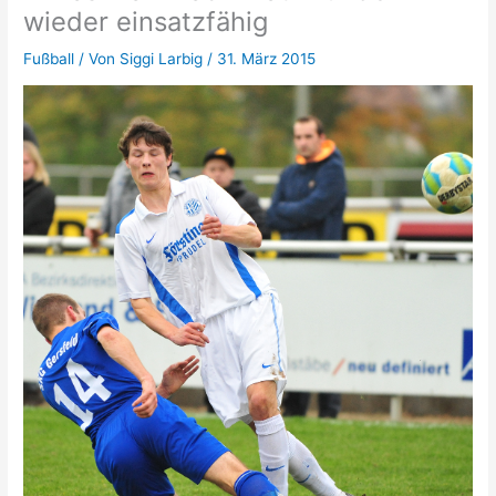
wieder einsatzfähig
Fußball
/ Von
Siggi Larbig
/
31. März 2015