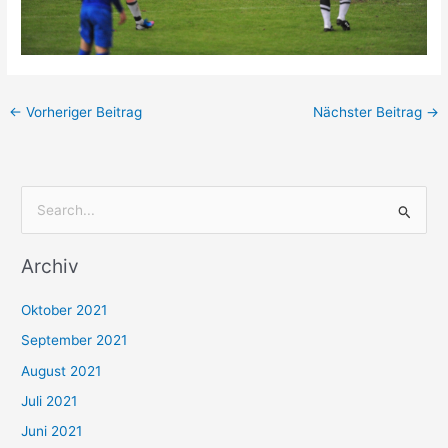
←
Vorheriger Beitrag
Nächster Beitrag
→
S
u
Archiv
c
h
Oktober 2021
e
September 2021
n
August 2021
n
Juli 2021
a
c
Juni 2021