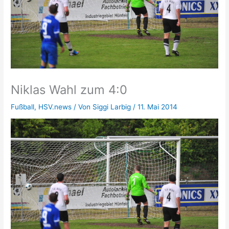
Niklas Wahl zum 4:0
Fußball
,
HSV.news
/ Von
Siggi Larbig
/
11. Mai 2014