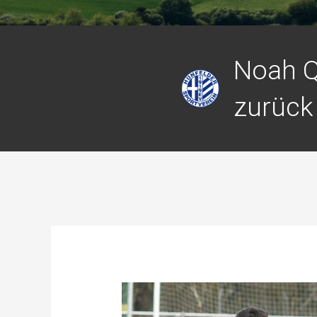
Noah Q
zurück