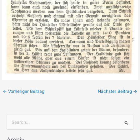
←
Vorheriger Beitrag
Nächster Beitrag
→
S
u
Archiv