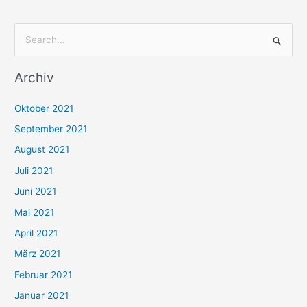
S
u
Archiv
c
h
Oktober 2021
e
September 2021
n
August 2021
n
Juli 2021
a
c
Juni 2021
h
Mai 2021
:
April 2021
März 2021
Februar 2021
Januar 2021