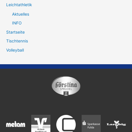
Leichtathletik
Aktuelles
INFO
Startseite
Tischtennis
Volleyball