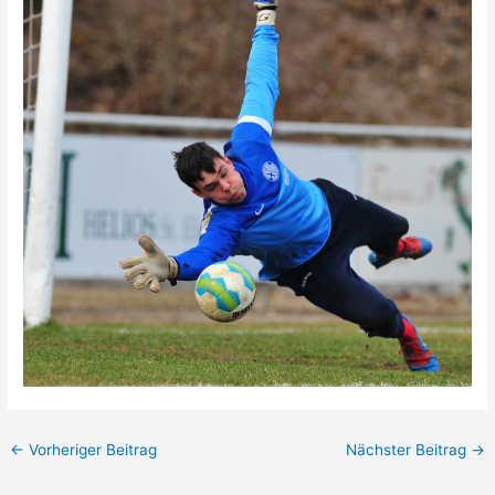
←
Vorheriger Beitrag
Nächster Beitrag
→