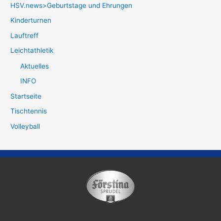
HSV.news>Geburtstage und Ehrungen
Kinderturnen
Lauftreff
Leichtathletik
Aktuelles
INFO
Startseite
Tischtennis
Volleyball