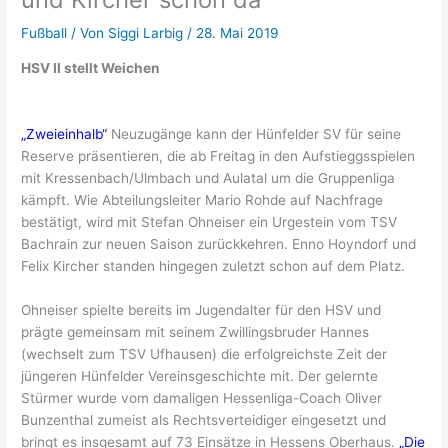
Fußball
/ Von
Siggi Larbig
/
28. Mai 2019
HSV II stellt Weichen
„Zweieinhalb“
Neuzugänge kann der Hünfelder SV für seine
Reserve präsentieren, die ab Freitag in den Aufstieggsspielen
mit Kressenbach/Ulmbach und Aulatal um die Gruppenliga
kämpft. Wie Abteilungsleiter Mario Rohde auf Nachfrage
bestätigt, wird mit Stefan Ohneiser ein Urgestein vom TSV
Bachrain zur neuen Saison zurückkehren. Enno Hoyndorf und
Felix Kircher standen hingegen zuletzt schon auf dem Platz.
Ohneiser spielte bereits im Jugendalter für den HSV und
prägte gemeinsam mit seinem Zwillingsbruder Hannes
(wechselt zum TSV Ufhausen) die erfolgreichste Zeit der
jüngeren Hünfelder Vereinsgeschichte mit. Der gelernte
Stürmer wurde vom damaligen Hessenliga-Coach Oliver
Bunzenthal zumeist als Rechtsverteidiger eingesetzt und
bringt es insgesamt auf 73 Einsätze in Hessens Oberhaus.
„Die