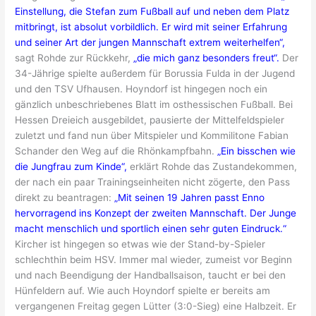
Einstellung, die Stefan zum Fußball auf und neben dem Platz
mitbringt, ist absolut vorbildlich. Er wird mit seiner Erfahrung
und seiner Art der jungen Mannschaft extrem weiterhelfen“,
sagt Rohde zur Rückkehr,
„die mich ganz besonders freut“.
Der
34-Jährige spielte außerdem für Borussia Fulda in der Jugend
und den TSV Ufhausen. Hoyndorf ist hingegen noch ein
gänzlich unbeschriebenes Blatt im osthessischen Fußball. Bei
Hessen Dreieich ausgebildet, pausierte der Mittelfeldspieler
zuletzt und fand nun über Mitspieler und Kommilitone Fabian
Schander den Weg auf die Rhönkampfbahn.
„Ein bisschen wie
die Jungfrau zum Kinde“,
erklärt Rohde das Zustandekommen,
der nach ein paar Trainingseinheiten nicht zögerte, den Pass
direkt zu beantragen:
„Mit seinen 19 Jahren passt Enno
hervorragend ins Konzept der zweiten Mannschaft. Der Junge
macht menschlich und sportlich einen sehr guten Eindruck.“
Kircher ist hingegen so etwas wie der Stand-by-Spieler
schlechthin beim HSV. Immer mal wieder, zumeist vor Beginn
und nach Beendigung der Handballsaison, taucht er bei den
Hünfeldern auf. Wie auch Hoyndorf spielte er bereits am
vergangenen Freitag gegen Lütter (3:0-Sieg) eine Halbzeit. Er