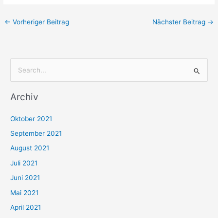
←
Vorheriger Beitrag
Nächster Beitrag
→
S
u
Archiv
c
h
Oktober 2021
e
September 2021
n
August 2021
n
Juli 2021
a
c
Juni 2021
h
Mai 2021
:
April 2021