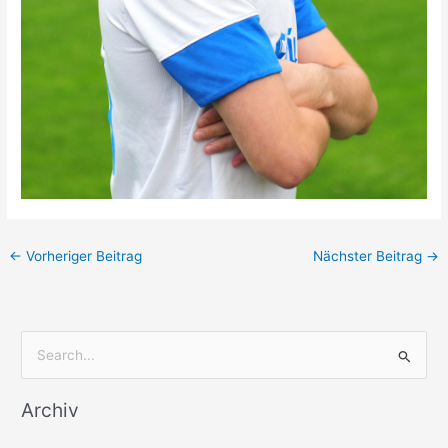
←
Vorheriger Beitrag
Nächster Beitrag
→
S
u
Archiv
c
h