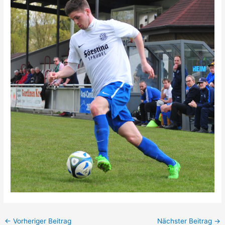
←
Vorheriger Beitrag
Nächster Beitrag
→