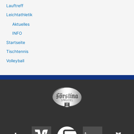
Lauftreff
Leichtathletik
Aktuelles
INFO
Startseite
Tischtennis
Volleyball