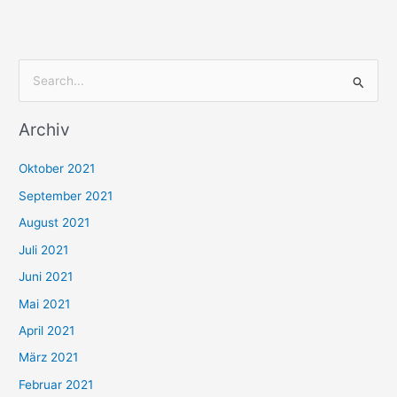
S
u
Archiv
c
h
Oktober 2021
e
September 2021
n
August 2021
n
Juli 2021
a
c
Juni 2021
h
Mai 2021
:
April 2021
März 2021
Februar 2021