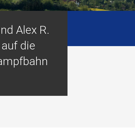
 und Alex R.
auf die
ampfbahn