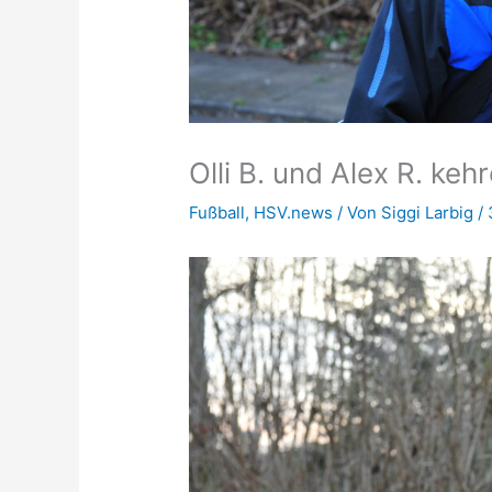
Olli B. und Alex R. k
Fußball
,
HSV.news
/ Von
Siggi Larbig
/