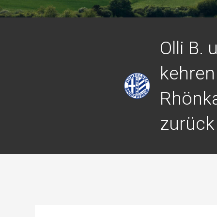
Olli B.
kehren 
Rhönk
zurück