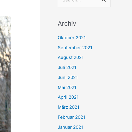
S
u
c
Archiv
h
e
Oktober 2021
n
September 2021
n
August 2021
a
Juli 2021
c
Juni 2021
h
Mai 2021
:
April 2021
März 2021
Februar 2021
Januar 2021