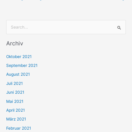
S
u
Archiv
c
h
Oktober 2021
e
September 2021
n
August 2021
n
Juli 2021
a
c
Juni 2021
h
Mai 2021
:
April 2021
März 2021
Februar 2021