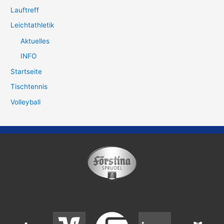
Lauftreff
Leichtathletik
Aktuelles
INFO
Startseite
Tischtennis
Volleyball