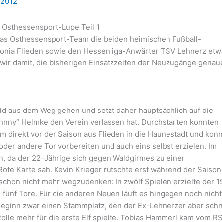
 2012
 Osthessensport-Lupe Teil 1
 das Osthessensport-Team die beiden heimischen Fußball-
honia Flieden sowie den Hessenliga-Anwärter TSV Lehnerz etw
 wir damit, die bisherigen Einsatzzeiten der Neuzugänge genau
d aus dem Weg gehen und setzt daher hauptsächlich auf die
ohnny“ Helmke den Verein verlassen hat. Durchstarten konnten
m direkt vor der Saison aus Flieden in die Haunestadt und kon
oder andere Tor vorbereiten und auch eins selbst erzielen. Im
, da der 22-Jährige sich gegen Waldgirmes zu einer
 Rote Karte sah. Kevin Krieger rutschte erst während der Saison
 schon nicht mehr wegzudenken: In zwölf Spielen erzielte der 1
on fünf Tore. Für die anderen Neuen läuft es hingegen noch nicht
u Beginn zwar einen Stammplatz, den der Ex-Lehnerzer aber schn
Rolle mehr für die erste Elf spielte. Tobias Hammerl kam vom R