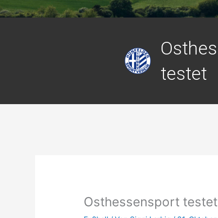
Osthes
testet
Osthessensport testet