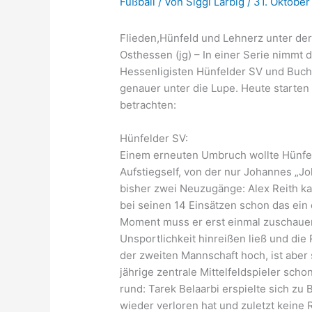
Fußball
/ Von
Siggi Larbig
/
31. Oktober
Flieden,Hünfeld und Lehnerz unter der
Osthessen (jg) – In einer Serie nimmt
Hessenligisten Hünfelder SV und Buc
genauer unter die Lupe. Heute starten
betrachten:
Hünfelder SV:
Einem erneuten Umbruch wollte Hünfel
Aufstiegself, von der nur Johannes „J
bisher zwei Neuzugänge: Alex Reith ka
bei seinen 14 Einsätzen schon das ein 
Moment muss er erst einmal zuschauen
Unsportlichkeit hinreißen ließ und die
der zweiten Mannschaft hoch, ist aber
jährige zentrale Mittelfeldspieler sch
rund: Tarek Belaarbi erspielte sich z
wieder verloren hat und zuletzt keine 