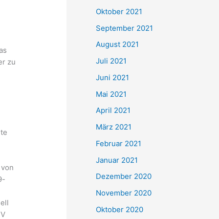
e
Oktober 2021
n
September 2021
n
August 2021
as
a
Juli 2021
er zu
c
Juni 2021
h
Mai 2021
:
April 2021
März 2021
nte
Februar 2021
Januar 2021
 von
Dezember 2020
9-
November 2020
ell
Oktober 2020
SV