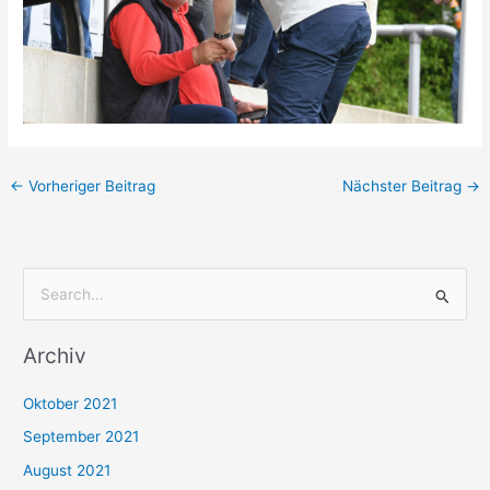
←
Vorheriger Beitrag
Nächster Beitrag
→
S
u
Archiv
c
h
Oktober 2021
e
September 2021
n
August 2021
n