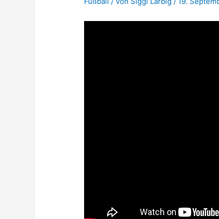
Fußball
/ Von
Siggi Larbig
/
19. Septem