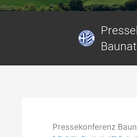
Presse
Baunata
Pressekonferenz Baunat