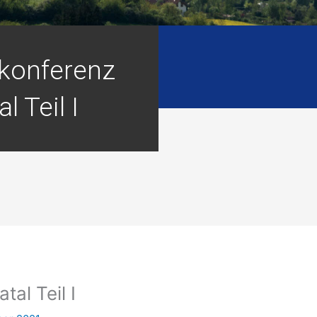
konferenz
l Teil I
al Teil I