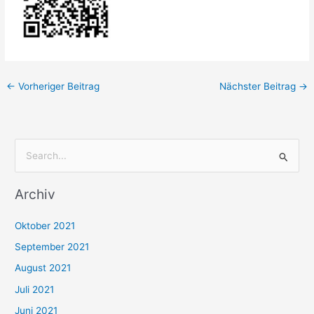
←
Vorheriger Beitrag
Nächster Beitrag
→
S
u
Archiv
c
h
Oktober 2021
e
September 2021
n
August 2021
n
Juli 2021
a
c
Juni 2021