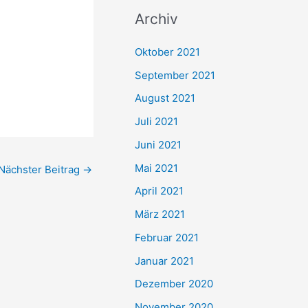
c
Archiv
h
e
Oktober 2021
n
September 2021
n
August 2021
a
Juli 2021
c
Juni 2021
h
Mai 2021
Nächster Beitrag
→
:
April 2021
März 2021
Februar 2021
Januar 2021
Dezember 2020
November 2020