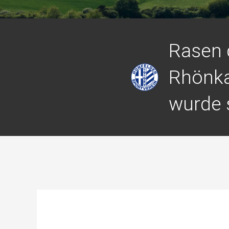
Rasen 
Rhönk
wurde 