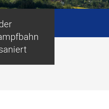
der
ampfbahn
saniert