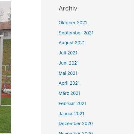
c
Archiv
h
e
Oktober 2021
n
September 2021
n
August 2021
a
Juli 2021
c
Juni 2021
h
Mai 2021
:
April 2021
März 2021
Februar 2021
Januar 2021
Dezember 2020
November 2020