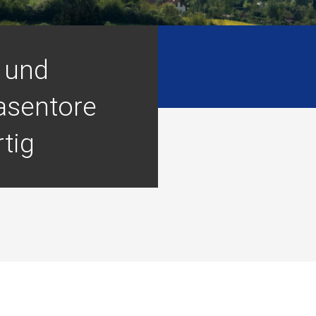
 und
asentore
rtig