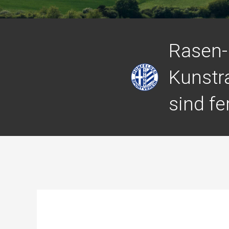
Rasen-
Kunstr
sind fe