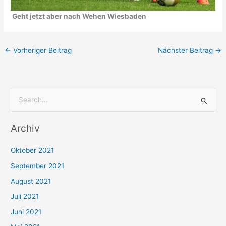
Geht jetzt aber nach Wehen Wiesbaden
←
Vorheriger Beitrag
Nächster Beitrag
→
S
u
Archiv
c
h
Oktober 2021
e
September 2021
n
August 2021
n
Juli 2021
a
c
Juni 2021
h