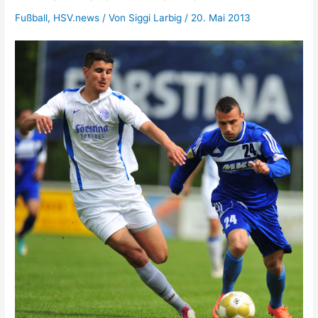
Fußball
,
HSV.news
/ Von
Siggi Larbig
/
20. Mai 2013