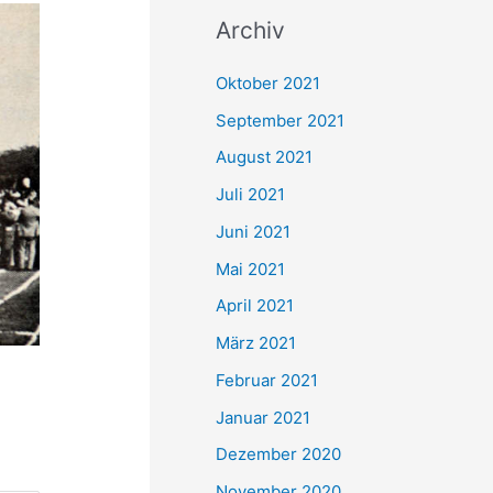
c
Archiv
h
e
Oktober 2021
n
September 2021
n
August 2021
a
Juli 2021
c
Juni 2021
h
Mai 2021
:
April 2021
März 2021
Februar 2021
Januar 2021
Dezember 2020
November 2020