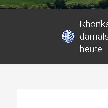
Rhönk
damals
heute