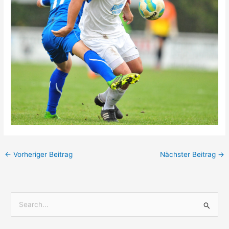
←
Vorheriger Beitrag
Nächster Beitrag
→
S
u