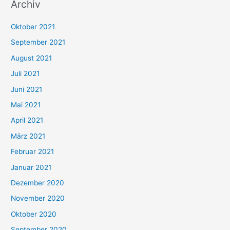
Archiv
c
h
Oktober 2021
e
September 2021
n
August 2021
n
Juli 2021
a
c
Juni 2021
h
Mai 2021
:
April 2021
März 2021
Februar 2021
Januar 2021
Dezember 2020
November 2020
Oktober 2020
September 2020